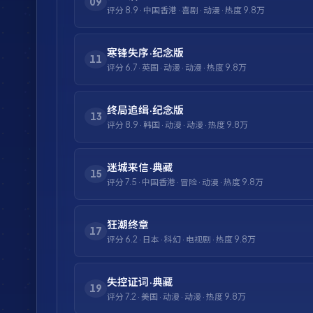
09
评分
8.9
·
中国香港
·
喜剧
·
动漫
· 热度
9.8万
寒锋失序·纪念版
11
评分
6.7
·
英国
·
动漫
·
动漫
· 热度
9.8万
终局追缉·纪念版
13
评分
8.9
·
韩国
·
动漫
·
动漫
· 热度
9.8万
迷城来信·典藏
15
评分
7.5
·
中国香港
·
冒险
·
动漫
· 热度
9.8万
狂潮终章
17
评分
6.2
·
日本
·
科幻
·
电视剧
· 热度
9.8万
失控证词·典藏
19
评分
7.2
·
美国
·
动漫
·
动漫
· 热度
9.8万