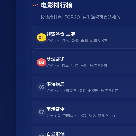
电影排行榜
按热度排序 · TOP 20 · 右侧海报可直达播放
银翼终章·典藏
01
评分
9.3
·
日本
·
爱情
·
电影
· 热度
9.8万
焚城证词
03
评分
7.5
·
日本
·
科幻
·
电影
· 热度
9.8万
深海猎局
05
评分
7.5
·
中国香港
·
惊悚
·
电视剧
· 热度
9.8万
南港密令
07
评分
9.0
·
中国香港
·
犯罪
·
综艺
· 热度
9.8万
白昼潜伏