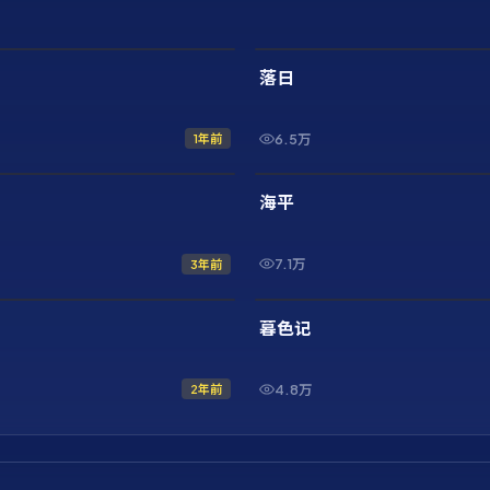
2:10:52
最新
落日
6.5万
1年前
42:32
最新
海平
7.1万
3年前
1:46:33
最新
暮色记
4.8万
2年前