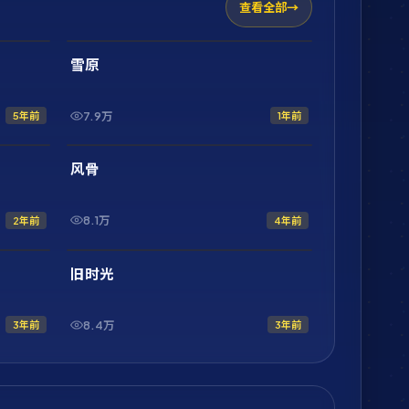
查看全部
2:20:31
1:56:54
最新
雪原
7.9万
5年前
1年前
1:44:50
2:17:08
最新
风骨
8.1万
2年前
4年前
1:58:23
1:53:36
最新
旧时光
8.4万
3年前
3年前