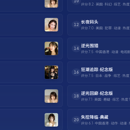
10
评分
8.2
·
英国
·
科幻
·
综艺
· 热
长夜码头
12
评分
7.0
·
美国
·
犯罪
·
动漫
· 热
逆光围猎
14
评分
7.5
·
中国香港
·
动漫
·
电视
狂潮追踪·纪念版
16
评分
7.5
·
日本
·
战争
·
综艺
· 热度
逆光回廊·纪念版
18
评分
7.1
·
英国
·
悬疑
·
综艺
· 热度
失控降临·典藏
20
评分
6.1
·
中国香港
·
动作
·
动漫
·