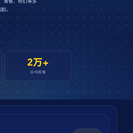
、青春、奇幻等多
追剧。
2万+
日均观看