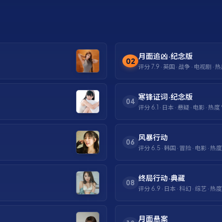
月面追凶·纪念版
02
评分
7.9
·
英国
·
战争
·
电视剧
· 
寒锋证词·纪念版
04
评分
6.1
·
日本
·
悬疑
·
电影
· 热度
风暴行动
06
评分
6.5
·
韩国
·
冒险
·
电影
· 热
终局行动·典藏
08
评分
6.9
·
日本
·
科幻
·
综艺
· 热
月面悬案